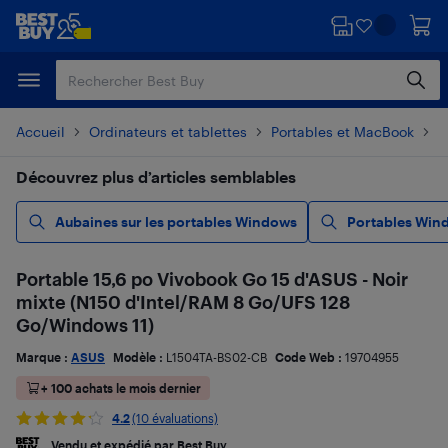
Passer
Passer
au
au
contenu
pied
principal
de
page
Accueil
Ordinateurs et tablettes
Portables et MacBook
P
Découvrez plus d’articles semblables
Aubaines sur les portables Windows
Portables Win
Portable 15,6 po Vivobook Go 15 d'ASUS - Noir
mixte (N150 d'Intel/RAM 8 Go/UFS 128
Go/Windows 11)
Marque :
ASUS
Modèle :
L1504TA-BS02-CB
Code Web :
19704955
+ 100 achats le mois dernier
4.2
(10 évaluations)
Vendu et expédié par Best Buy