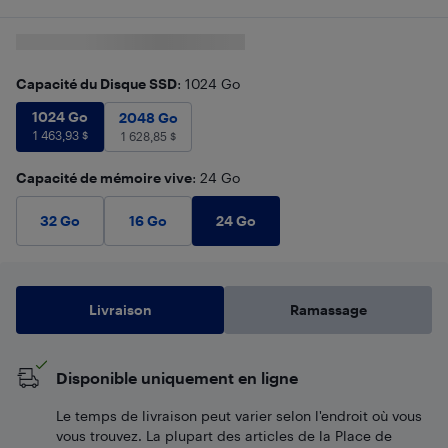
Capacité du Disque SSD
: 1024 Go
1024 Go
1 463,93
$
1024 Go
2048 Go
1 628,85
$
2048 Go
1 463,93
$
1 628,85
$
Capacité de mémoire vive
: 24 Go
24 Go
32 Go
16 Go
Livraison
Ramassage
Disponible uniquement en ligne
Le temps de livraison peut varier selon l'endroit où vous
vous trouvez. La plupart des articles de la Place de