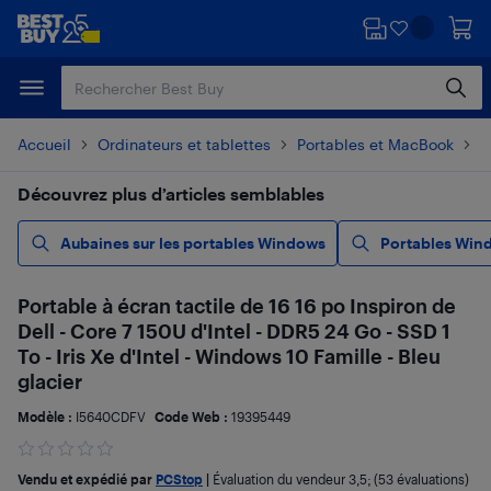
Passer
Passer
au
au
contenu
pied
principal
de
page
Accueil
Ordinateurs et tablettes
Portables et MacBook
P
Découvrez plus d’articles semblables
Aubaines sur les portables Windows
Portables Win
Portable à écran tactile de 16 16 po Inspiron de
Dell - Core 7 150U d'Intel - DDR5 24 Go - SSD 1
To - Iris Xe d'Intel - Windows 10 Famille - Bleu
glacier
Modèle :
I5640CDFV
Code Web :
19395449
Vendu et expédié par
PCStop
|
Évaluation du vendeur
3,5
; (53 évaluations)