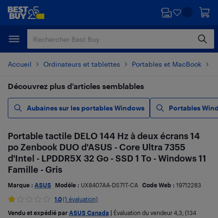
Passer
Passer
au
au
contenu
pied
principal
de
page
Accueil
Ordinateurs et tablettes
Portables et MacBook
P
Découvrez plus d’articles semblables
Aubaines sur les portables Windows
Portables Win
Portable tactile DELO 144 Hz à deux écrans 14
po Zenbook DUO d'ASUS - Core Ultra 7355
d'Intel - LPDDR5X 32 Go - SSD 1 To - Windows 11
Famille - Gris
Marque :
ASUS
Modèle :
UX8407AA-DS71T-CA
Code Web :
19712283
1.0
(1 évaluation)
Vendu et expédié par
ASUS Canada
|
Évaluation du vendeur
4,3
; (134