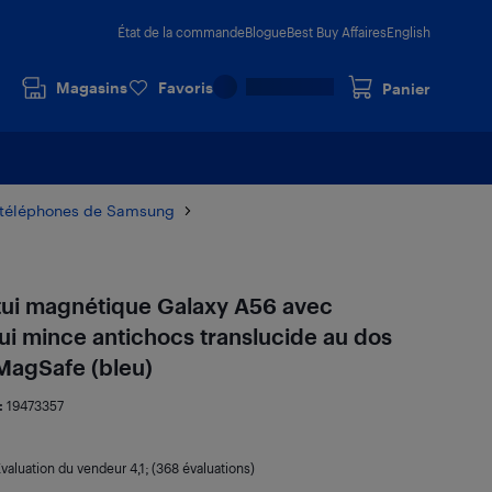
État de la commande
Blogue
Best Buy Affaires
English
Magasins
Favoris
Panier
r téléphones de Samsung
ui magnétique Galaxy A56 avec
tui mince antichocs translucide au dos
MagSafe (bleu)
:
19473357
valuation du vendeur
4,1
; (368 évaluations)