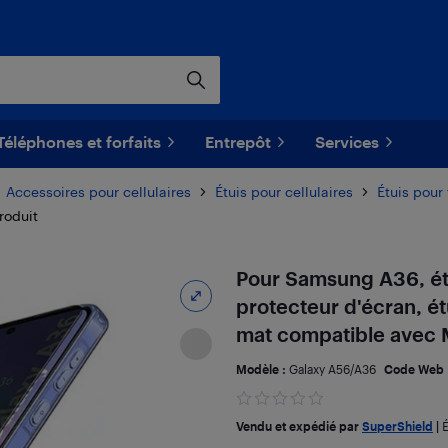
Téléphones et forfaits
Entrepôt
Services
Accessoires pour cellulaires
Étuis pour cellulaires
Étuis pou
produit
Pour Samsung A36, ét
protecteur d'écran, é
mat compatible avec 
Modèle :
Galaxy A56/A36
Code Web 
Vendu et expédié par
SuperShield
|
É