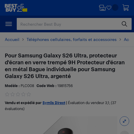
Passer
Passer
au
au
contenu
pied
principal
de
page
Accueil
Téléphones cellulaires, forfaits et accessoires
Acces
Pour Samsung Galaxy S26 Ultra, protecteur
d'écran en verre trempé 9H Protecteur d'écran
en métal Bague individuelle pour Samsung
Galaxy S26 Ultra, argenté
Modèle :
PLC008
Code Web :
19815756
Vendu et expédié par
Symlis Direct
|
Évaluation du vendeur
3,1
; (37
évaluations)