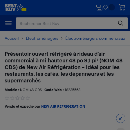
Passer
Passer
au
au
contenu
pied
principal
de
page
Accueil
Électroménagers
Électroménagers commerciaux
Présentoir ouvert réfrigéré à rideau d’air
commercial à mi-hauteur 48 po 9,1 pi³ (NOM-48-
CDS) de New Air Réfrigération – Idéal pour les
restaurants, les cafés, les dépanneurs et les
supermarchés
Modèle :
NOM-48-CDS
Code Web :
18235568
Vendu et expédié par
NEW AIR REFRIGERATION