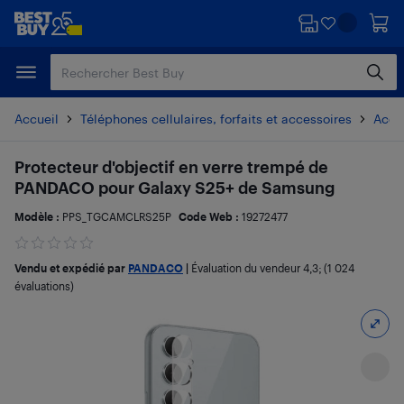
Passer
Passer
au
au
contenu
pied
principal
de
page
Accueil
Téléphones cellulaires, forfaits et accessoires
Acces
Protecteur d'objectif en verre trempé de
PANDACO pour Galaxy S25+ de Samsung
Modèle :
PPS_TGCAMCLRS25P
Code Web :
19272477
Vendu et expédié par
PANDACO
|
Évaluation du vendeur
4,3
; (1 024
évaluations)