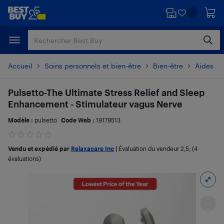
Passer
Passer
au
au
contenu
pied
principal
de
page
Accueil
Soins personnels et bien-être
Bien-être
Aides au
Pulsetto-The Ultimate Stress Relief and Sleep
Enhancement - Stimulateur vagus Nerve
Modèle :
pulsetto
Code Web :
19179513
Vendu et expédié par
Relaxacare Inc
|
Évaluation du vendeur
2,5
; (4
évaluations)