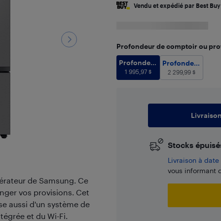
Vendu et expédié par Best Buy
Profondeur de comptoir ou pro
Profondeur de comptoir
Profondeur
Profondeur
Profondeur
de comptoir
1 995,97
$
standard
2 299,99
$
Livraiso
Stocks épuisé
​Livraison à dat
vous informant d
igérateur de Samsung. Ce
nger vos provisions. Cet
se aussi d'un système de
tégrée et du Wi-Fi.