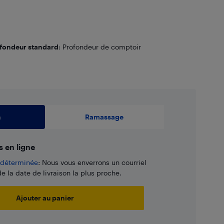
fondeur standard
: Profondeur de comptoir
1 995,97
$
 standard
2 299,99
$
n
Ramassage
s en ligne
e déterminée
: Nous vous enverrons un courriel
e la date de livraison la plus proche.
Ajouter au panier