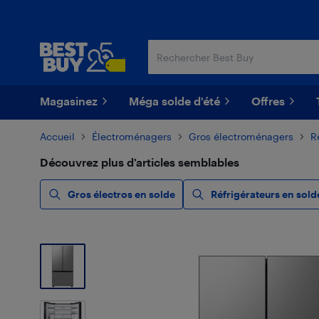
Passer
Passer
au
au
contenu
pied
principal
de
page
Magasinez
Méga solde d'été
Offres
Accueil
Électroménagers
Gros électroménagers
R
Découvrez plus d’articles semblables
Gros électros en solde
Réfrigérateurs en sold