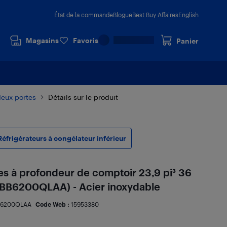
État de la commande
Blogue
Best Buy Affaires
English
Magasins
Favoris
Panier
deux portes
Détails sur le produit
Réfrigérateurs à congélateur inférieur
tes à profondeur de comptoir 23,9 pi³ 36
BB6200QLAA) - Acier inoxydable
B6200QLAA
Code Web :
15953380