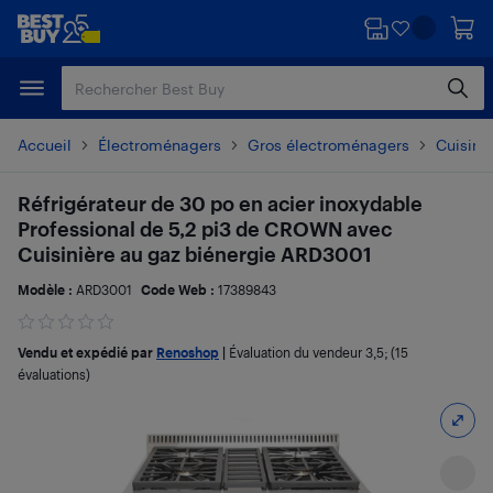
Passer
Passer
au
au
contenu
pied
principal
de
page
Accueil
Électroménagers
Gros électroménagers
Cuisiniè
Réfrigérateur de 30 po en acier inoxydable
Professional de 5,2 pi3 de CROWN avec
Cuisinière au gaz biénergie ARD3001
Modèle :
ARD3001
Code Web :
17389843
Vendu et expédié par
Renoshop
|
Évaluation du vendeur
3,5
; (15
évaluations)