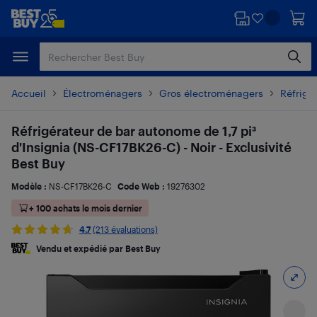
Passer
Passer
au
au
contenu
pied
principal
de
page
Accueil
Électroménagers
Gros électroménagers
Réfrigé
Réfrigérateur de bar autonome de 1,7 pi³
d'Insignia (NS-CF17BK26-C) - Noir - Exclusivité
Best Buy
Modèle :
NS-CF17BK26-C
Code Web :
19276302
+ 100 achats le mois dernier
4.7
(213 évaluations)
Vendu et expédié par Best Buy