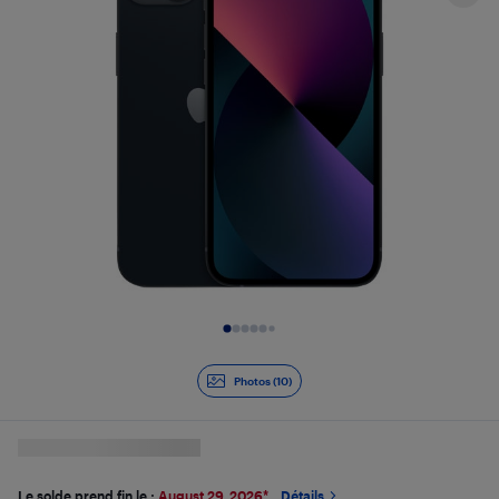
Diapositive 1 de 10
Photos (10)
Le solde prend fin le :
August 29, 2026
*
Détails