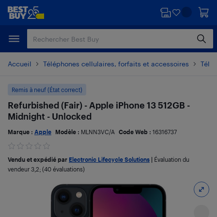
Passer
Passer
au
au
contenu
pied
principal
de
page
Accueil
Téléphones cellulaires, forfaits et accessoires
Télé
Remis à neuf (État correct)
Refurbished (Fair) - Apple iPhone 13 512GB -
Midnight - Unlocked
Marque :
Apple
Modèle :
MLNN3VC/A
Code Web :
16316737
Vendu et expédié par
Electronic Lifecycle Solutions
|
Évaluation du
vendeur
3,2
; (40 évaluations)