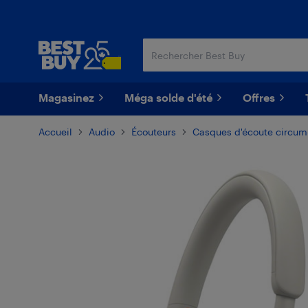
Passer
Passer
au
au
contenu
pied
principal
de
page
Magasinez
Méga solde d'été
Offres
Accueil
Audio
Écouteurs
Casques d'écoute circum-