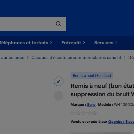
Téléphones et forfaits
Entrepôt
Services
auriculaires
Casques d'écoute circum-auriculaires sans fil
Dét
Remis à neuf (Bon état)
Remis à neuf (bon éta
suppression du bruit
Marque :
Sony
Modèle :
WH-1000X
Vendu et expédié par
Openbox Elect