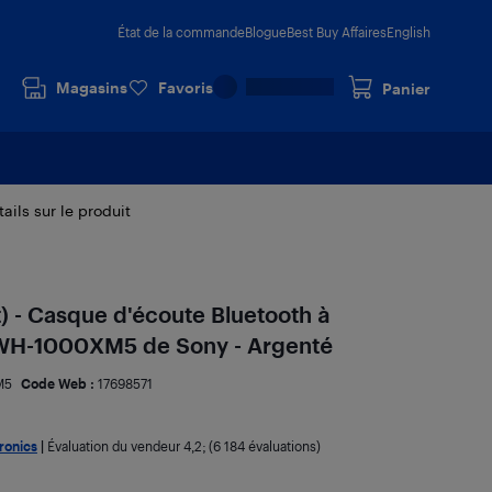
État de la commande
Blogue
Best Buy Affaires
English
Magasins
Favoris
Panier
ails sur le produit
t) - Casque d'écoute Bluetooth à
 WH-1000XM5 de Sony - Argenté
M5
Code Web :
17698571
ronics
|
Évaluation du vendeur
4,2
; (6 184 évaluations)