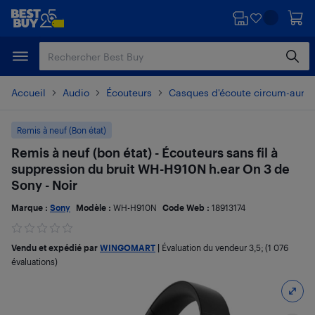
Passer
Passer
au
au
contenu
pied
principal
de
page
Accueil
Audio
Écouteurs
Casques d'écoute circum-auricu
Remis à neuf (Bon état)
Remis à neuf (bon état) - Écouteurs sans fil à
suppression du bruit WH-H910N h.ear On 3 de
Sony - Noir
Marque :
Sony
Modèle :
WH-H910N
Code Web :
18913174
Vendu et expédié par
WINGOMART
|
Évaluation du vendeur
3,5
; (1 076
évaluations)