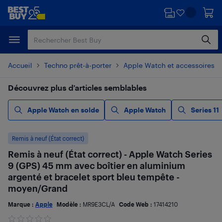
Passer
Passer
au
au
contenu
pied
principal
de
page
Accueil
Techno prêt-à-porter
Apple Watch et accessoires
Découvrez plus d’articles semblables
Apple Watch en solde
Apple Watch
Series 11
Remis à neuf (État correct)
Remis à neuf (État correct) - Apple Watch Series
9 (GPS) 45 mm avec boîtier en aluminium
argenté et bracelet sport bleu tempête -
moyen/Grand
Marque :
Apple
Modèle :
MR9E3CL/A
Code Web :
17414210