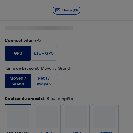
Diapositive 1 de 10
Photos (10)
Connectivité
: GPS
GPS
LTE + GPS
Taille de bracelet
: Moyen / Grand
Moyen /
Petit /
Grand
Moyen
Couleur du bracelet
: Bleu tempête