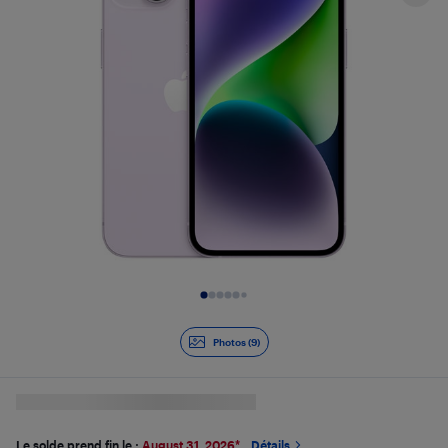
Diapositive 1 de 9
Photos (9)
Le solde prend fin le :
August 31, 2026
*
Détails