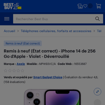
Passer
Passer
au
au
contenu
pied
principal
de
page
Accueil
Téléphones cellulaires, forfaits et accessoires
Télé
Remis à neuf (État correct)
Remis à neuf (État correct) - iPhone 14 de 256
Go d’Apple - Violet - Déverrouillé
Marque :
Apple
Modèle :
MPW93VC/A
Code Web :
16553687
Vendu et expédié par
Smart Gadget Choice
|
Évaluation du vendeur
4,6
;
(158 évaluations)