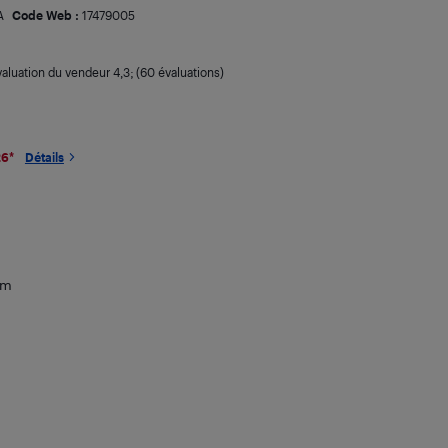
A
Code Web :
17479005
valuation du vendeur
4,3
; (60 évaluations)
26
*
Détails
mm
,00
$