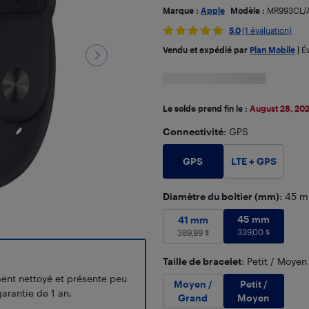
Marque :
Apple
Modèle :
MR993CL/
5.0
(1 évaluation)
Vendu et expédié par
Plan Mobile
|
É
Le solde prend fin le :
August 28, 20
Connectivité
: GPS
GPS
LTE + GPS
Diamètre du boîtier (mm)
: 45 
45 mm
339
41 mm
389,99
45 mm
$
41 mm
339,00
$
389,99
$
Taille de bracelet
: Petit / Moyen
ment nettoyé et présente peu
Petit /
Moyen /
arantie de 1 an.
Moyen
Grand