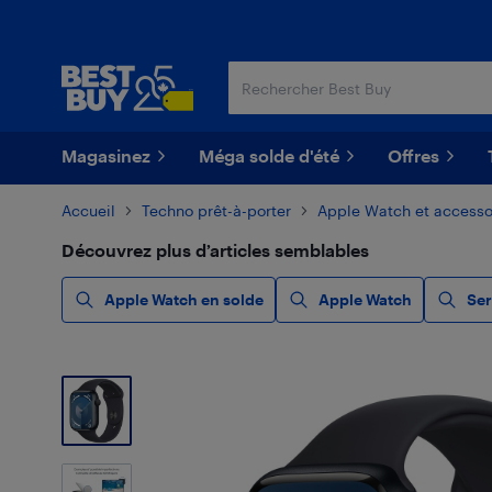
Passer
Passer
au
au
contenu
pied
principal
de
page
Magasinez
Méga solde d'été
Offres
Accueil
Techno prêt-à-porter
Apple Watch et accesso
Découvrez plus d’articles semblables
Apple Watch en solde
Apple Watch
Ser