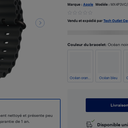
Marque :
Apple
Modèle :
MX4P3VC/
Vendu et expédié par
Tech Outlet Ce
Couleur du bracelet
: Océan noi
Océan orange
Océan bleu
Livraiso
ment nettoyé et présente peu
arantie de 1 an.
Disponible un