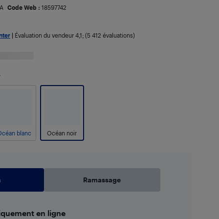
A
Code Web :
18597742
nter
|
Évaluation du vendeur
4,1
; (5 412 évaluations)
r
Océan blanc
Océan noir
n
Ramassage
iquement en ligne