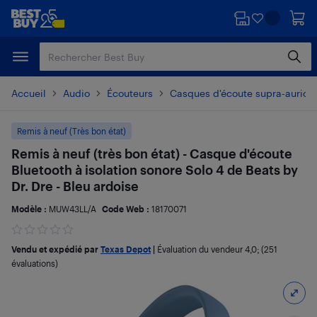
Passer
Passer
au
au
contenu
pied
principal
de
page
Accueil
Audio
Écouteurs
Casques d'écoute supra-auricul
Remis à neuf (Très bon état)
Remis à neuf (très bon état) - Casque d'écoute
Bluetooth à isolation sonore Solo 4 de Beats by
Dr. Dre - Bleu ardoise
Modèle :
MUW43LL/A
Code Web :
18170071
Vendu et expédié par
Texas Depot
|
Évaluation du vendeur
4,0
; (251
évaluations)