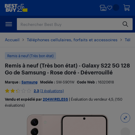
Passer
Passer
au
au
contenu
pied
principal
de
page
Accueil
Téléphones cellulaires, forfaits et accessoires
Télé
Remis à neuf (Très bon état)
Remis à neuf (Très bon état) - Galaxy S22 5G 128
Go de Samsung - Rose doré - Déverrouillé
Marque :
Samsung
Modèle :
SM-S901W
Code Web :
16320618
2.3
(3 évaluations)
Vendu et expédié par
204WIRELESS
|
Évaluation du vendeur
4,5
; (150
évaluations)