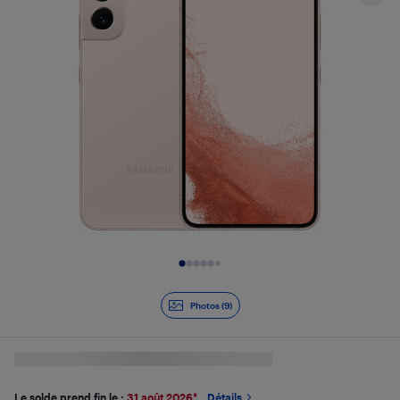
Diapositive 1 de 9
Photos (9)
Le solde prend fin le :
31 août 2026
*
Détails