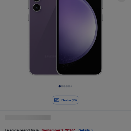
Diapositive 1 de 10
Photos (10)
Le solde prend fin le :
September 7, 2026
*
Détails