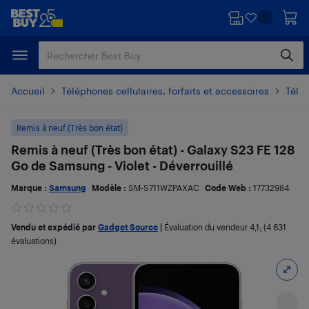
Passer
Passer
au
au
contenu
pied
principal
de
page
Accueil
Téléphones cellulaires, forfaits et accessoires
Télé
Remis à neuf (Très bon état)
Remis à neuf (Très bon état) - Galaxy S23 FE 128
Go de Samsung - Violet - Déverrouillé
Marque :
Samsung
Modèle :
SM-S711WZPAXAC
Code Web :
17732984
Vendu et expédié par
Gadget Source
|
Évaluation du vendeur
4,1
; (4 631
évaluations)