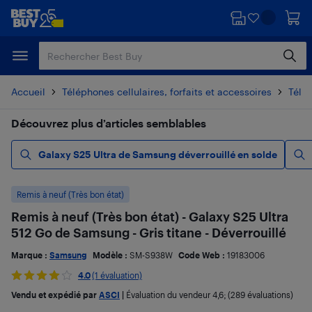
Passer
Passer
au
au
contenu
pied
principal
de
page
Accueil
Téléphones cellulaires, forfaits et accessoires
Télé
Découvrez plus d’articles semblables
Galaxy S25 Ultra de Samsung déverrouillé en solde
Remis à neuf (Très bon état)
Remis à neuf (Très bon état) - Galaxy S25 Ultra
512 Go de Samsung - Gris titane - Déverrouillé
Marque :
Samsung
Modèle :
SM-S938W
Code Web :
19183006
4.0
(1 évaluation)
Vendu et expédié par
ASCI
|
Évaluation du vendeur
4,6
; (289 évaluations)