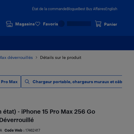
État de la commande
Blogue
Best Buy Affaires
English
Magasins
Favoris
Panier
Max déverrouillés
Détails sur le produit
5 Pro Max
Chargeur portable, chargeurs muraux et câbles
 état) - iPhone 15 Pro Max 256 Go
 Déverrouillé
A
Code Web :
17462417