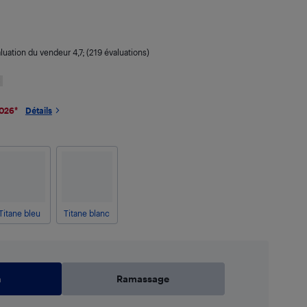
luation du vendeur
4,7
; (219 évaluations)
2026
*
Détails
Titane bleu
Titane blanc
n
Ramassage