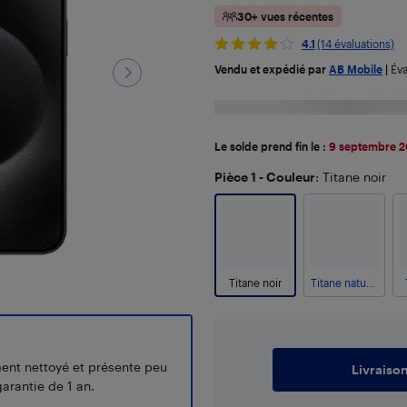
30+ vues récentes
4.1
(14 évaluations)
Vendu et expédié par
AB Mobile
|
Éva
Le solde prend fin le :
9 septembre 
Pièce 1 - Couleur
: Titane noir
Titane noir
Titane naturel
ment nettoyé et présente peu
Livraiso
arantie de 1 an.