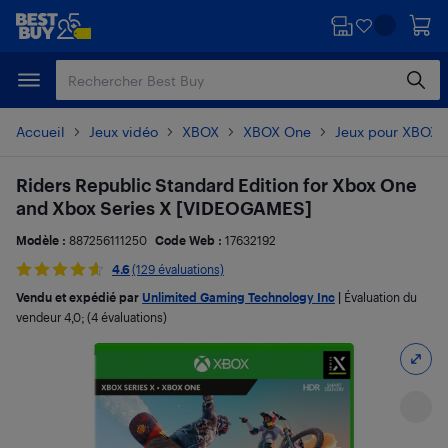
Passer
Passer
au
au
contenu
pied
principal
de
page
Accueil
Jeux vidéo
XBOX
XBOX One
Jeux pour XBOX 
Riders Republic Standard Edition for Xbox One
and Xbox Series X [VIDEOGAMES]
Modèle :
887256111250
Code Web :
17632192
4.6
(129 évaluations)
Vendu et expédié par
Unlimited Gaming Technology Inc
|
Évaluation du
vendeur
4,0
; (4 évaluations)