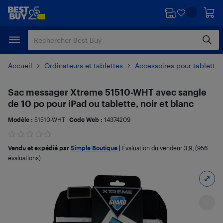
Passer
Passer
au
au
contenu
pied
principal
de
page
Accueil
Ordinateurs et tablettes
Accessoires pour tablette 
Sac messager Xtreme 51510-WHT avec sangle
de 10 po pour iPad ou tablette, noir et blanc
Modèle :
51510-WHT
Code Web :
14374209
Vendu et expédié par
Simple Boutique
|
Évaluation du vendeur
3,9
; (956
évaluations)