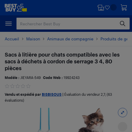
Passer
Passer
au
au
contenu
pied
principal
de
page
Accueil
Maison
Animaux de compagnie
Produits de ges
Sacs à litière pour chats compatibles avec les
sacs à déchets à cordon de serrage 3 4, 80
pièces
Modèle :
JIEYARA-549
Code Web :
19924243
Vendu et expédié par
BISBISOUS
|
Évaluation du vendeur
2,7
; (63
évaluations)