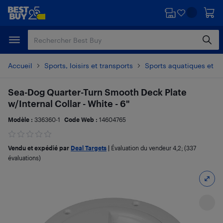
Passer
Passer
au
au
contenu
pied
principal
de
page
Accueil
Sports, loisirs et transports
Sports aquatiques et na
Sea-Dog Quarter-Turn Smooth Deck Plate
w/Internal Collar - White - 6"
Modèle :
336360-1
Code Web :
14604765
Vendu et expédié par
Deal Targets
|
Évaluation du vendeur
4,2
; (337
évaluations)