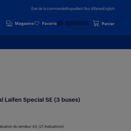
État de la commande
Blogue
Best Buy Affaires
English
Magasins
Favoris
Panier
 Laifen Special SE (3 buses)
aluation du vendeur
4,0
; (21 évaluations)