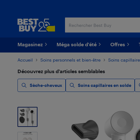
Passer
Passer
au
au
contenu
pied
principal
de
page
Magasinez
Méga solde d'été
Offres
Accueil
Soins personnels et bien-être
Soins capillair
Découvrez plus d’articles semblables
Sèche-cheveux
Soins capillaires en solde