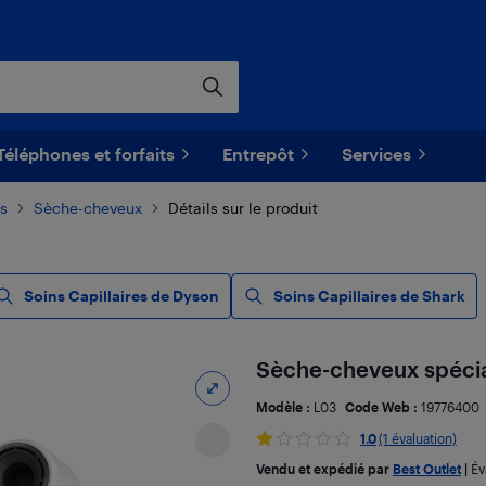
Téléphones et forfaits
Entrepôt
Services
es
Sèche-cheveux
Détails sur le produit
Soins Capillaires de Dyson
Soins Capillaires de Shark
Sèche-cheveux spécial
Modèle :
L03
Code Web :
19776400
1.0
(1 évaluation)
Vendu et expédié par
Best Outlet
|
Év