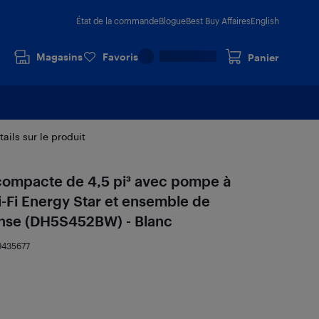
État de la commande
Blogue
Best Buy Affaires
English
Magasins
Favoris
Panier
tails sur le produit
compacte de 4,5 pi³ avec pompe à
i-Fi Energy Star et ensemble de
ense (DH5S452BW) - Blanc
9435677