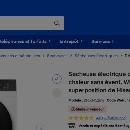
Téléphones et forfaits
Entrepôt
Services
aveuses et sécheuses
Sécheuses
Sécheuses électriques
Dé
Sécheuse électrique 
chaleur sans évent, W
superposition de His
Modèle :
DH5S452BW
Code Web :
1
Meilleur vendeur
4.6
(17 évaluations)
Vendu et expédié par Best Buy