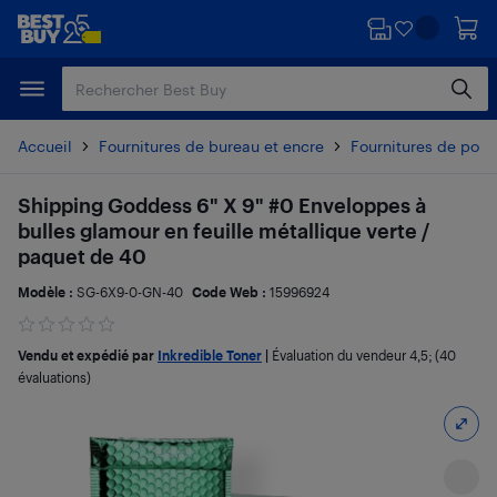
Passer
Passer
au
au
contenu
pied
principal
de
page
Accueil
Fournitures de bureau et encre
Fournitures de post
Shipping Goddess 6" X 9" #0 Enveloppes à
bulles glamour en feuille métallique verte /
paquet de 40
Modèle :
SG-6X9-0-GN-40
Code Web :
15996924
Vendu et expédié par
Inkredible Toner
|
Évaluation du vendeur
4,5
; (40
évaluations)