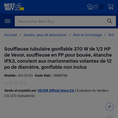
Passer
Passer
au
au
contenu
pied
principal
de
page
Accueil
Jouets, jeux et éducation
Arts et bricolage
Artic
Souffleuse tubulaire gonflable 370 W de 1/2 HP
de Vevor, souffleuse en PP pour bouée, étanche
IPX3, convient aux marionnettes volantes de 12
po de diamètre, gonflable non inclus
Modèle :
WX-33-S3
Code Web :
19686789
Vendu et expédié par
VEVOR Official Store CA
|
Évaluation du vendeur
3,9
; (372 évaluations)