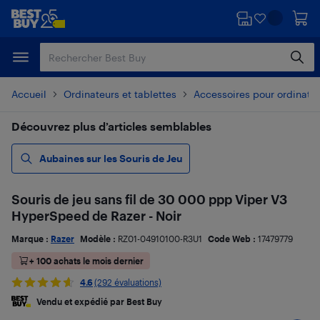
Passer
Passer
au
au
contenu
pied
principal
de
page
Accueil
Ordinateurs et tablettes
Accessoires pour ordinate
Découvrez plus d’articles semblables
Aubaines sur les Souris de Jeu
Souris de jeu sans fil de 30 000 ppp Viper V3
HyperSpeed de Razer - Noir
Marque :
Razer
Modèle :
RZ01-04910100-R3U1
Code Web :
17479779
+ 100 achats le mois dernier
4.6
(292 évaluations)
Vendu et expédié par Best Buy