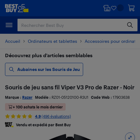
Passer
Passer
au
au
contenu
pied
principal
de
page
Accueil
Ordinateurs et tablettes
Accessoires pour ordinate
Découvrez plus d’articles semblables
Aubaines sur les Souris de Jeu
Souris de jeu sans fil Viper V3 Pro de Razer - Noir
Marque :
Razer
Modèle :
RZ01-05120100-R3U1
Code Web :
17903638
+ 100 achats le mois dernier
4.9
(496 évaluations)
Vendu et expédié par Best Buy