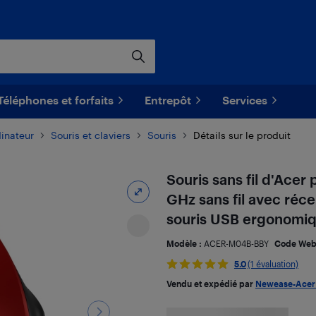
Téléphones et forfaits
Entrepôt
Services
dinateur
Souris et claviers
Souris
Détails sur le produit
Souris sans fil d'Acer 
GHz sans fil avec réce
souris USB ergonomiq
Modèle :
ACER-M04B-BBY
Code Web
5.0
(1 évaluation)
Vendu et expédié par
Newease-Acer 