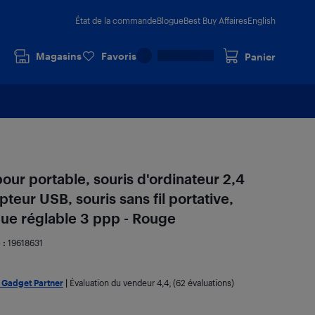
État de la commande
Blogue
Best Buy Affaires
English
Magasins
Favoris
Panier
pour portable, souris d'ordinateur 2,4
pteur USB, souris sans fil portative,
ue réglable 3 ppp - Rouge
 :
19618631
Gadget Partner
|
Évaluation du vendeur
4,4
; (62 évaluations)