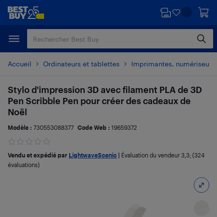
Passer
Passer
au
au
contenu
pied
principal
de
page
Accueil
Ordinateurs et tablettes
Imprimantes, numériseurs 
Stylo d'impression 3D avec filament PLA de 3D
Pen Scribble Pen pour créer des cadeaux de
Noël
Modèle :
730553088377
Code Web :
19659372
Vendu et expédié par
LightwaveScenic
|
Évaluation du vendeur
3,3
; (324
évaluations)