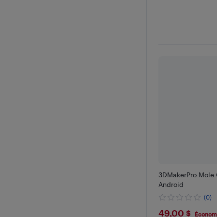
3DMakerPro Mole
Android
(0)
$49
49,00 $
Économi