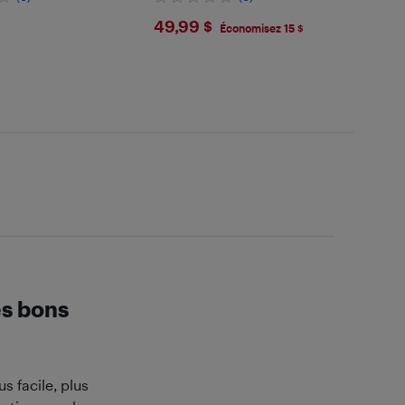
99
$49.99
49,99 $
Économisez 15 $
es bons
 facile, plus