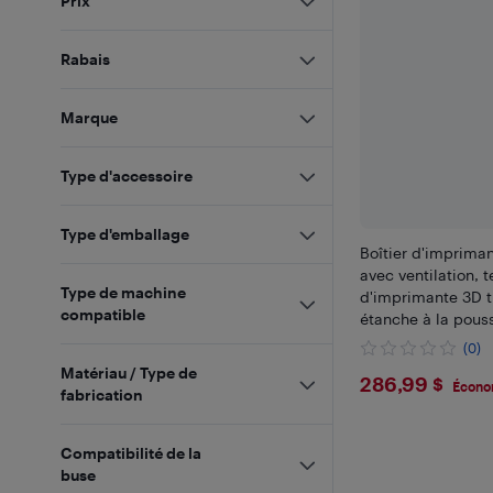
Prix
Rabais
Marque
Type d'accessoire
Type d'emballage
Boîtier d'imprim
avec ventilation, t
Type de machine
d'imprimante 3D t
compatible
étanche à la pouss
protection à temp
(0)
constante avec LE
Matériau / Type de
$286.99
286,99 $
avec le laboratoi
Écono
fabrication
Compatibilité de la
buse