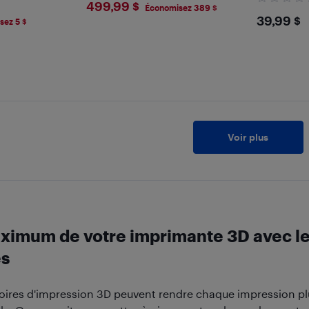
$499.99
499,99 $
Économisez 389 $
$39.
39,99 $
sez 5 $
Voir plus
aximum de votre imprimante 3D avec l
es
ires d'impression 3D peuvent rendre chaque impression plus