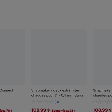
 Connect
Snapmaker - deux extrémités
Snapmaker 
chaudes pour J1 - 0,4 mm durci
chaudes po
(0)
$108.99
$108
108,99 $
108,99 $
sez 76 $
Économisez 28 $