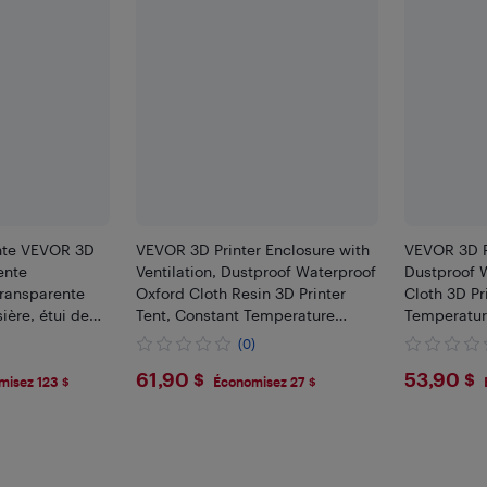
ante VEVOR 3D
VEVOR 3D Printer Enclosure with
VEVOR 3D Pr
ente
Ventilation, Dustproof Waterproof
Dustproof 
ransparente
Oxford Cloth Resin 3D Printer
Cloth 3D Pr
ière, étui de
Tent, Constant Temperature
Temperatur
érature
Protective Case with
with LED L
(0)
D, compatible
LED,Compatible with FDM/LCD
with Creal
$61.9
$53.
61,90 $
53,90 $
re Bambu
Printer
misez 123 $
Économisez 27 $