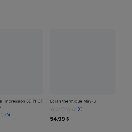
ur impression 3D PPGF
Écran thermique Mayku
o
(0)
(0)
$54.99
54,99 $
99