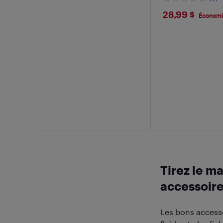
$28.99
28,99 $
Économi
Tirez le m
accessoir
Les bons accesso