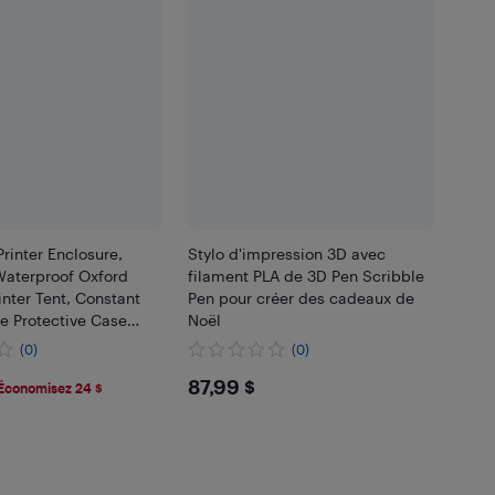
inter Enclosure,
Stylo d'impression 3D avec
Waterproof Oxford
filament PLA de 3D Pen Scribble
inter Tent, Constant
Pen pour créer des cadeaux de
e Protective Case
Noël
ighting, Compatible
(0)
(0)
ity/ELEGOO/Anycubic
9
$87.99
87,99 $
Économisez 24 $