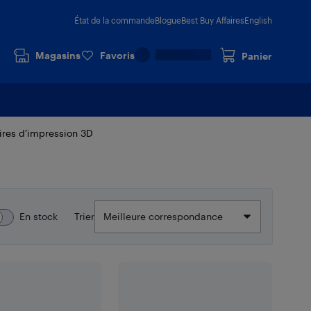
État de la commande
Blogue
Best Buy Affaires
English
Magasins
Favoris
Panier
res d’impression 3D
En stock
Trier