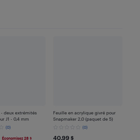
- deux extrémités
Feuille en acrylique givré pour
ur J1 - 0,4 mm
Snapmaker 2,0 (paquet de 5)
(0)
(0)
.99
$40.99
40,99 $
Économisez 28 $