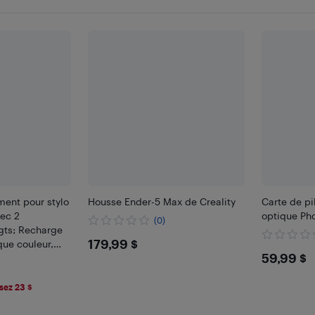
ment pour stylo
Housse Ender-5 Max de Creality
Carte de pi
vec 2
optique Ph
(0)
gts; Recharge
$179.99
179,99 $
ue couleur,
$59.
59,99 $
sez 23 $