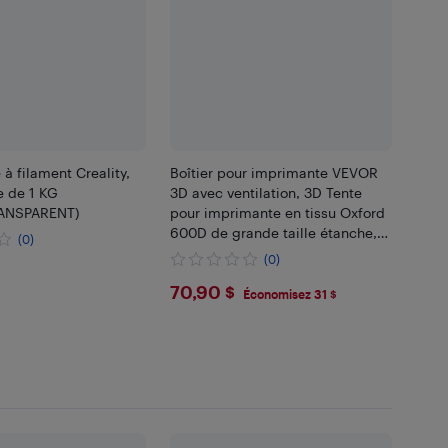
 à filament Creality,
Boîtier pour imprimante VEVOR
e de 1 KG
3D avec ventilation, 3D Tente
ANSPARENT)
pour imprimante en tissu Oxford
600D de grande taille étanche,
(0)
étui de protection contre la
(0)
99
température constante avec LED,
$70.9
70,90 $
gris
Économisez 31 $