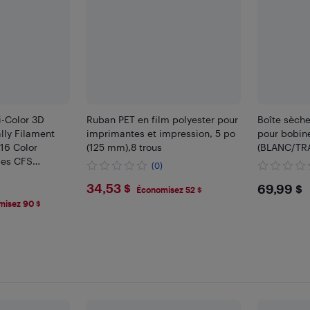
i-Color 3D
Ruban PET en film polyester pour
Boîte sèche
lly Filament
imprimantes et impression, 5 po
pour bobin
16 Color
(125 mm),8 trous
(BLANC/TR
ries CFS
(0)
 MAX，K1，K1
$34.53
$69.
34,53 $
69,99 $
s and Hi Series
Économisez 52 $
misez 90 $