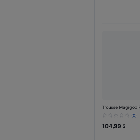
Trousse Magigoo 
(0)
$104.99
104,99 $