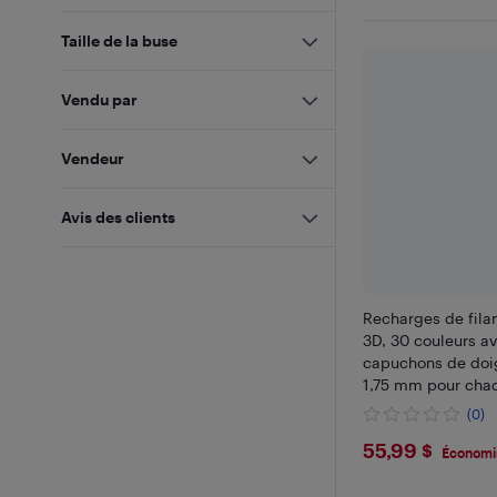
Taille de la buse
Vendu par
Vendeur
Avis des clients
Recharges de fila
3D, 30 couleurs a
capuchons de doi
1,75 mm pour chaq
10 pi
(0)
$55.99
55,99 $
Économi