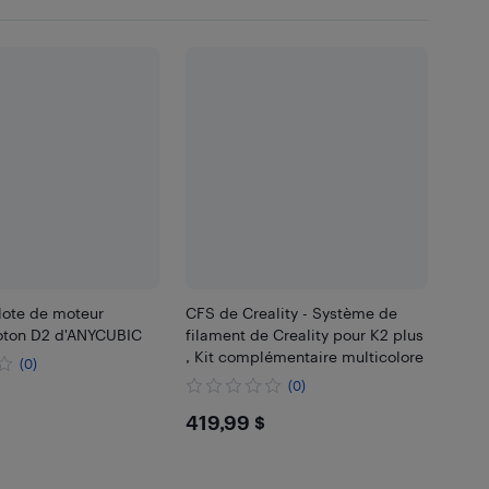
lote de moteur
CFS de Creality - Système de
oton D2 d'ANYCUBIC
filament de Creality pour K2 plus
, Kit complémentaire multicolore
(0)
(0)
99
$419.99
419,99 $