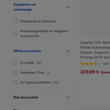
Expédition et
ramassage
Expédition à domicile
Ramassage dans un magasin
à proximité
Creality CFS, Mult
Printer Automatica
Offres courantes
System, Supports 
Printing for K1 Se
Upgrade Kit (K1
En solde
(
18
)
(46)
SE，K1C), K2 Serie
$329.99
329,99 $
Aubaines Choc
Écono
(
1
)
En ligne seulement
(
34
)
État du produit