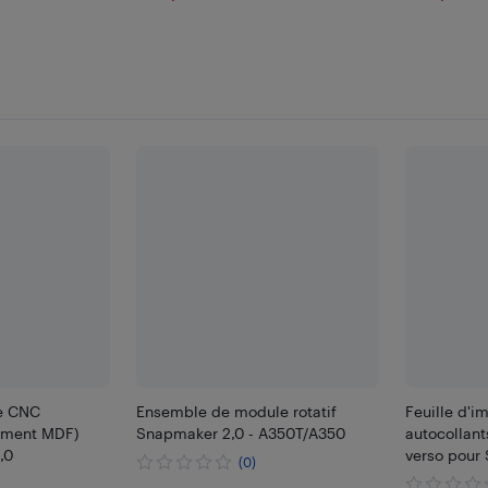
e CNC
Ensemble de module rotatif
Feuille d'i
tement MDF)
Snapmaker 2,0 - A350T/A350
autocollant
,0
verso pour
(0)