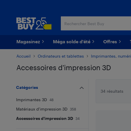
Passer
Passer
au
au
contenu
pied
principal
de
page
Magasinez
Méga solde d'été
Offres
Accueil
Ordinateurs et tablettes
Imprimantes, numéri
Accessoires d’impression 3D
Passer aux résultats
Catégories
34 résultats
Imprimantes 3D
48
Matériaux d’impression 3D
358
Accessoires d’impression 3D
34