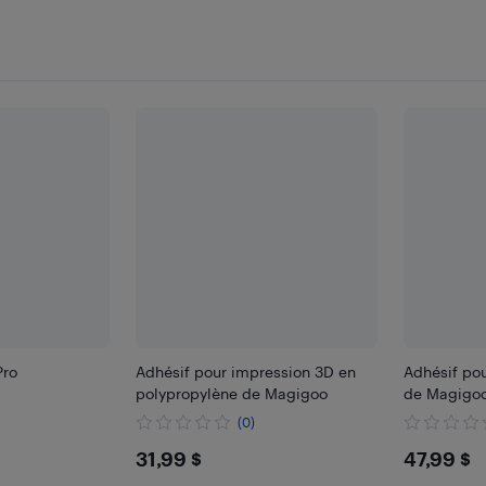
Pro
Adhésif pour impression 3D en
Adhésif po
polypropylène de Magigoo
de Magigo
(0)
$31.99
$47.
31,99 $
47,99 $