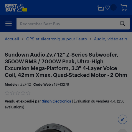
Passer
Passer
au
au
contenu
pied
principal
de
page
Accueil
GPS et électronique pour l'auto
Audio, vidéo et radi
Sundown Audio Zv.7 12" Z-Series Subwoofer,
3500W RMS / 7000W Peak, Ultra-High
Excursion Mega-Platform, 3.3" 4-Layer Voice
Coil, 42mm Xmax, Quad-Stacked Motor - 2 Ohm
Modèle :
Zv.7-12
Code Web :
19743279
Vendu et expédié par
Singh Electronics
|
Évaluation du vendeur
4,4
; (256
évaluations)