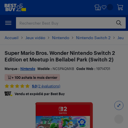
Passer
Passer
au
au
contenu
pied
principal
de
page
Accueil
Jeux vidéo
Nintendo
Nintendo Switch 2
Jeux 
Super Mario Bros. Wonder Nintendo Switch 2
Edition et Meetup in Bellabel Park (Switch 2)
Marque :
Nintendo
Modèle :
NCSPAQMXB
Code Web :
19714701
+ 100 achats le mois dernier
5.0
(2 évaluations)
Vendu et expédié par Best Buy