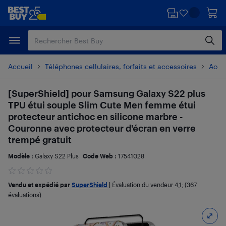
Passer
Passer
au
au
contenu
pied
principal
de
page
Accueil
Téléphones cellulaires, forfaits et accessoires
Acces
[SuperShield] pour Samsung Galaxy S22 plus
TPU étui souple Slim Cute Men femme étui
protecteur antichoc en silicone marbre -
Couronne avec protecteur d'écran en verre
trempé gratuit
Modèle :
Galaxy S22 Plus
Code Web :
17541028
Vendu et expédié par
SuperShield
|
Évaluation du vendeur
4,1
; (367
évaluations)