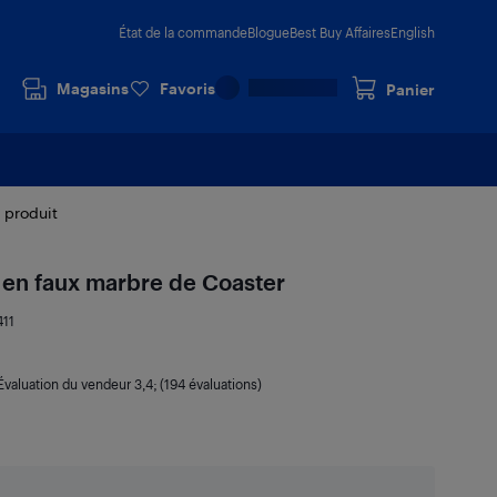
État de la commande
Blogue
Best Buy Affaires
English
Magasins
Favoris
Panier
e produit
 en faux marbre de Coaster
411
Évaluation du vendeur
3,4
; (194 évaluations)