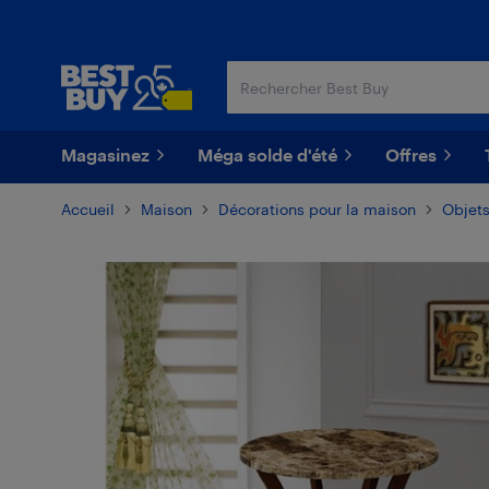
Passer
Passer
au
au
contenu
pied
principal
de
page
Magasinez
Méga solde d'été
Offres
Accueil
Maison
Décorations pour la maison
Objets