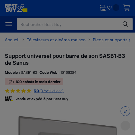
Passer
Passer
au
au
contenu
pied
principal
de
page
Accueil
Téléviseurs et cinéma maison
Pieds et supports pou
Support universel pour barre de son SASB1-B3
de Sanus
Modèle :
SASB1-B3
Code Web :
18166384
+ 100 achats le mois dernier
5.0
(3 évaluations)
Vendu et expédié par Best Buy