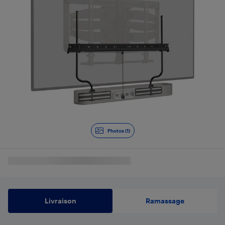
Photos (1)
Livraison
Ramassage