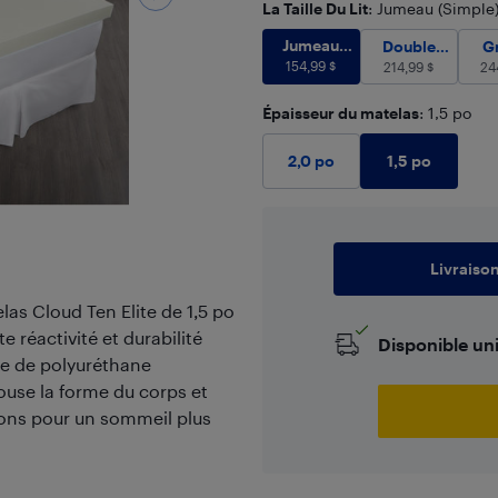
La Taille Du Lit
: Jumeau (Simple
Jumeau (Simple)
154,99
Jumeau
Double (Ple
Double
G
(Simple)
154,99
$
(Pleine
214,99
$
24
grandeur)
Épaisseur du matelas
: 1,5 po
1,5 po
2,0 po
Livraiso
elas Cloud Ten Elite de 1,5 po
réactivité et durabilité
Disponible un
re de polyuréthane
ouse la forme du corps et
tions pour un sommeil plus