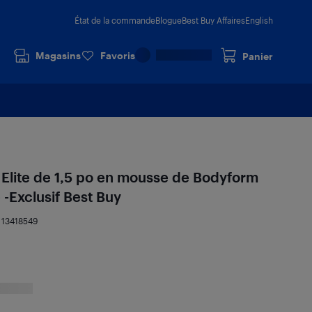
État de la commande
Blogue
Best Buy Affaires
English
Magasins
Favoris
Panier
Elite de 1,5 po en mousse de Bodyform
 -Exclusif Best Buy
:
13418549