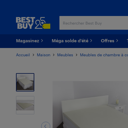
Passer
Passer
au
au
contenu
pied
principal
de
page
Magasinez
Méga solde d'été
Offres
Accueil
Maison
Meubles
Meubles de chambre à c