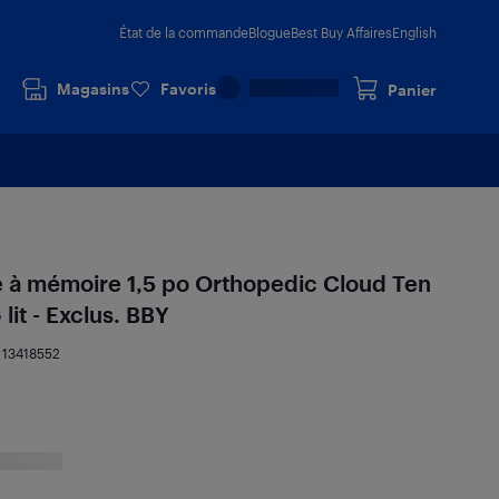
État de la commande
Blogue
Best Buy Affaires
English
Magasins
Favoris
Panier
 à mémoire 1,5 po Orthopedic Cloud Ten
lit - Exclus. BBY
:
13418552