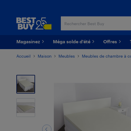
Passer
Passer
au
au
contenu
pied
principal
de
page
Magasinez
Méga solde d'été
Offres
Accueil
Maison
Meubles
Meubles de chambre à c