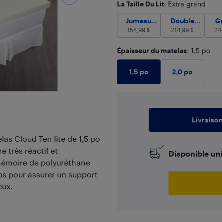
La Taille Du Lit
: Extra grand
Jumeau (Simple)
Double (Ple
154,99
Jumeau
Double
G
(Simple)
154,99
$
(Pleine
214,99
$
24
grandeur)
Épaisseur du matelas
: 1,5 po
1,5 po
2,0 po
Livraiso
las Cloud Ten lite de 1,5 po
très réactif et
Disponible un
mémoire de polyuréthane
ps pour assurer un support
eux.