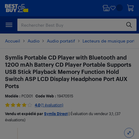
Passer
Passer
au
au
contenu
pied
principal
de
page
Accueil
Audio
Audio portatif
Lecteurs de musique portat
Symlis Portable CD Player with Bluetooth and
1200 mAh Battery CD Player Portable Supports
USB Stick Playback Memory Function Hold
Switch ASP LCD Display Headphone Port AUX
Ports
Modèle :
PCD01
Code Web :
19470515
4.0
(1 évaluation)
Vendu et expédié par
Symlis Direct
|
Évaluation du vendeur
3,1
; (37
évaluations)