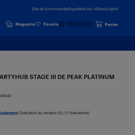
État de la commande
Blogue
Best Buy Affaires
English
Magasins
Favoris
Panier
PARTYHUB STAGE III DE PEAK PLATINUM
846432
Equipment
|
Évaluation du vendeur
5,0
; (11 évaluations)