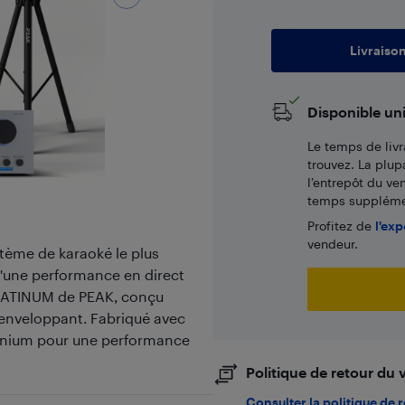
Livraiso
Disponible un
Le temps de livr
trouvez. La plup
l’entrepôt du ve
temps supplémen
Profitez de
l'exp
vendeur.
stème de karaoké le plus
 d'une performance en direct
PLATINUM de PEAK, conçu
 enveloppant. Fabriqué avec
minium pour une performance
Politique de retour du
Consulter la politique de 