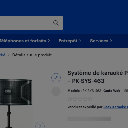
Téléphones et forfaits
Entrepôt
Services
oké
Détails sur le produit
Système de karaoké 
– PK-SYS-463
Modèle :
PK-SYS-463
Code Web :
19
Vendu et expédié par
Peak Karaoke 