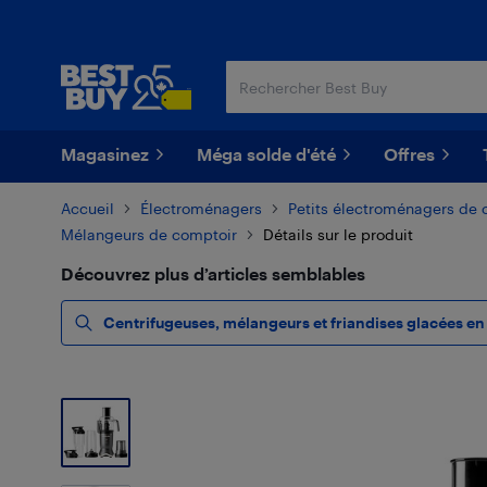
Passer
Passer
au
au
contenu
pied
principal
de
page
Magasinez
Méga solde d'été
Offres
Accueil
Électroménagers
Petits électroménagers de 
Mélangeurs de comptoir
Détails sur le produit
Découvrez plus d’articles semblables
Centrifugeuses, mélangeurs et friandises glacées en