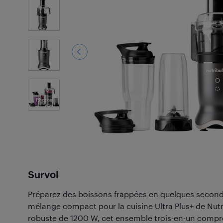
3
Photos
Survol
Préparez des boissons frappées en quelques second
mélange compact pour la cuisine Ultra Plus+ de Nutr
robuste de 1200 W, cet ensemble trois-en-un compr