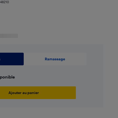
648210
n
Ramassage
sponible
Ajouter au panier