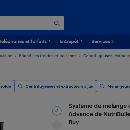
Téléphones et forfaits
Entrepôt
Services
cuisine
Friandises froides et boissons
Centrifugeuses, extract
 solde
Centrifugeuses et extracteurs à jus
Mélangeur
Système de mélange c
Advance de NutriBullet
Buy