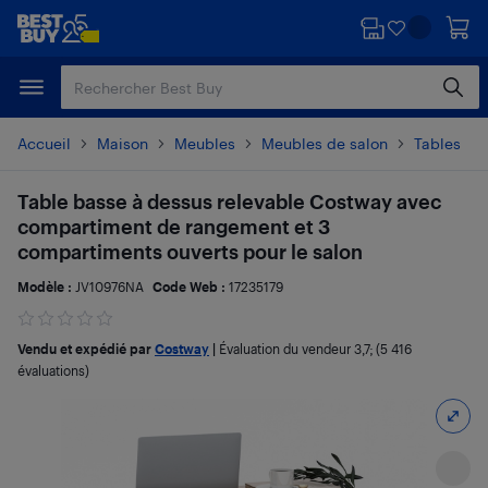
Passer
Passer
au
au
contenu
pied
principal
de
page
Accueil
Maison
Meubles
Meubles de salon
Tables
Table basse à dessus relevable Costway avec
compartiment de rangement et 3
compartiments ouverts pour le salon
Modèle :
JV10976NA
Code Web :
17235179
Vendu et expédié par
Costway
|
Évaluation du vendeur
3,7
; (5 416
évaluations)