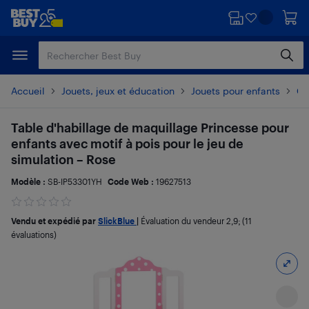
Passer
Passer
au
au
contenu
pied
principal
de
page
Accueil
Jouets, jeux et éducation
Jouets pour enfants
Ce
Table d'habillage de maquillage Princesse pour
enfants avec motif à pois pour le jeu de
simulation – Rose
Modèle :
SB-IP53301YH
Code Web :
19627513
Vendu et expédié par
SlickBlue
|
Évaluation du vendeur
2,9
; (11
évaluations)