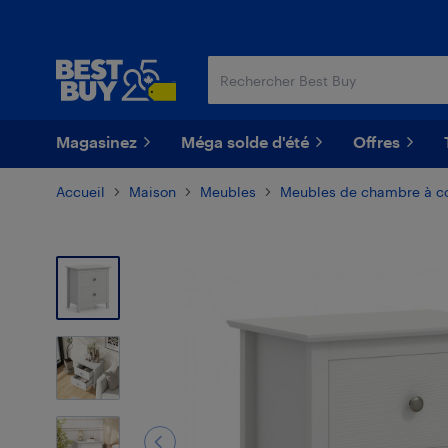
Passer
Passer
au
au
contenu
pied
principal
de
page
Magasinez
Méga solde d'été
Offres
Accueil
Maison
Meubles
Meubles de chambre à c