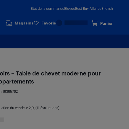
État de la commande
Blogue
Best Buy Affaires
English
Magasins
Favoris
Panier
iroirs – Table de chevet moderne pour
appartements
 :
19395762
uation du vendeur
2,9
; (11 évaluations)