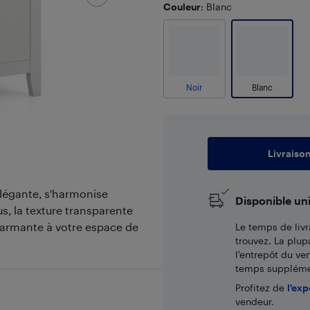
Couleur
: Blanc
Noir
Blanc
Livraiso
élégante, s'harmonise
Disponible un
s, la texture transparente
charmante à votre espace de
Le temps de livr
trouvez. La plup
l’entrepôt du ve
temps supplémen
Profitez de
l'exp
vendeur.