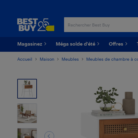
Passer
Passer
au
au
contenu
pied
principal
de
page
Magasinez
Méga solde d'été
Offres
Accueil
Maison
Meubles
Meubles de chambre à c