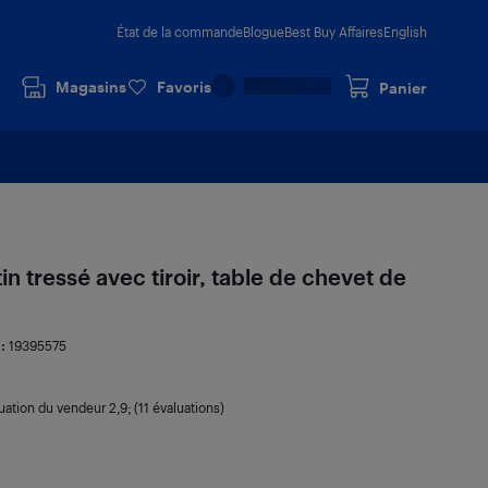
État de la commande
Blogue
Best Buy Affaires
English
Magasins
Favoris
Panier
in tressé avec tiroir, table de chevet de
 :
19395575
uation du vendeur
2,9
; (11 évaluations)